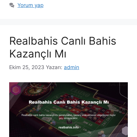
Yorum yap
Realbahis Canlı Bahis
Kazançlı Mı
Ekim 25, 2023
Yazarı:
admin