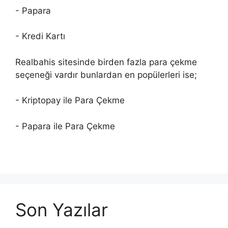
- Papara
- Kredi Kartı
Realbahis sitesinde birden fazla para çekme
seçeneği vardır bunlardan en popülerleri ise;
- Kriptopay ile Para Çekme
- Papara ile Para Çekme
Son Yazılar