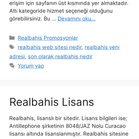
erişim için sayfanın üst kısmında yer almaktadır.
Altı kategoride hizmet seçeneği olduğunu
görebilirsiniz. Bu …
Devamını oku…
Kategoriler
Realbahis Promosyonlar
Etiketler
realbahis web sitesi nedir
,
realbahis yeni
adresi
,
son olarak realbahis nedir
Yorum yap
Realbahis Lisans
Realbahis, lisanslı bir sitedir. Lisans bilgileri ise;
Antillephone şirketinin 8048/JAZ Nolu Curacao
lisansı altında lisanslanmıştır. Realbahis sitesine