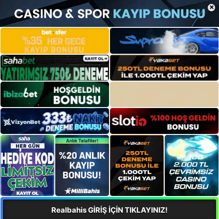
×
Realbahis GİRİŞ İÇİN TIKLAYINIZ!