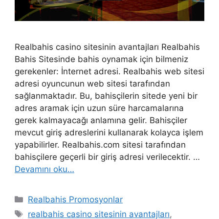
Realbahis casino sitesinin avantajları Realbahis
Bahis Sitesinde bahis oynamak için bilmeniz
gerekenler: İnternet adresi. Realbahis web sitesi
adresi oyuncunun web sitesi tarafından
sağlanmaktadır. Bu, bahisçilerin sitede yeni bir
adres aramak için uzun süre harcamalarına
gerek kalmayacağı anlamına gelir. Bahisçiler
mevcut giriş adreslerini kullanarak kolayca işlem
yapabilirler. Realbahis.com sitesi tarafından
bahisçilere geçerli bir giriş adresi verilecektir. …
Devamını oku…
Kategoriler
Realbahis Promosyonlar
Etiketler
realbahis casino sitesinin avantajları
,