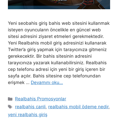
Yeni seobahis giriş bahis web sitesini kullanmak
isteyen oyuncuların öncelikle en güncel web
sitesi adresini ziyaret etmeleri gerekmektedir.
Yeni Realbahis mobil giriş adresinizi kullanarak
Twitter’a giriş yapmak için tarayıcınıza gitmeniz
gerekecektir. Bir bahis sitesinin adresini
tarayıcınıza yazarak kullanabilirsiniz. Realbahis
cep telefonu adresi için yeni bir giriş içeren bir
sayfa açılır. Bahis sitesine cep telefonundan
erişmek …
Devamını oku…
Kategoriler
Realbahis Promosyonlar
Etiketler
realbahis canli
,
realbahis mobil ödeme nedir
,
yeni realbahis giriş