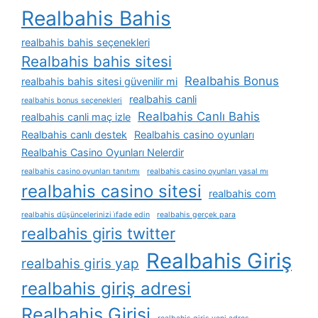
Realbahis Bahis
realbahis bahis seçenekleri
Realbahis bahis sitesi
Realbahis Bonus
realbahis bahis sitesi güvenilir mi
realbahis canli
realbahis bonus seçenekleri
Realbahis Canlı Bahis
realbahis canli maç izle
Realbahis canlı destek
Realbahis casino oyunları
Realbahis Casino Oyunları Nelerdir
realbahis casino oyunları tanıtımı
realbahis casino oyunları yasal mı
realbahis casino sitesi
realbahis com
realbahis düşüncelerinizi i̇fade edin
realbahis gerçek para
realbahis giris twitter
Realbahis Giriş
realbahis giris yap
realbahis giriş adresi
Realbahis Girişi