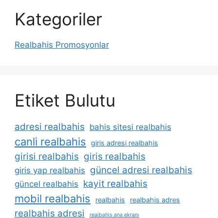
Kategoriler
Realbahis Promosyonlar
Etiket Bulutu
adresi realbahis
bahis sitesi realbahis
canli realbahis
giris adresi realbahis
girisi realbahis
giris realbahis
güncel adresi realbahis
giris yap realbahis
kayit realbahis
güncel realbahis
mobil realbahis
realbahis
realbahis adres
realbahis adresi
realbahis ana ekranı