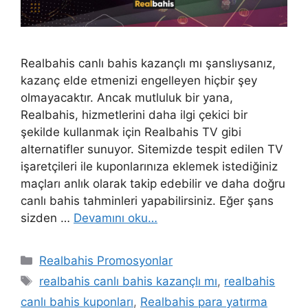
Realbahis canlı bahis kazançlı mı şanslıysanız,
kazanç elde etmenizi engelleyen hiçbir şey
olmayacaktır. Ancak mutluluk bir yana,
Realbahis, hizmetlerini daha ilgi çekici bir
şekilde kullanmak için Realbahis TV gibi
alternatifler sunuyor. Sitemizde tespit edilen TV
işaretçileri ile kuponlarınıza eklemek istediğiniz
maçları anlık olarak takip edebilir ve daha doğru
canlı bahis tahminleri yapabilirsiniz. Eğer şans
sizden …
Devamını oku…
Kategoriler
Realbahis Promosyonlar
Etiketler
realbahis canlı bahis kazançlı mı
,
realbahis
canlı bahis kuponları
,
Realbahis para yatırma