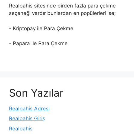
Realbahis sitesinde birden fazla para çekme
seçeneği vardır bunlardan en popülerleri ise;
- Kriptopay ile Para Çekme
- Papara ile Para Çekme
Son Yazılar
Realbahis Adresi
Realbahis Giriş
Realbahis