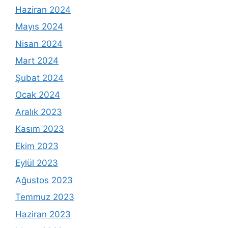
Haziran 2024
Mayıs 2024
Nisan 2024
Mart 2024
Şubat 2024
Ocak 2024
Aralık 2023
Kasım 2023
Ekim 2023
Eylül 2023
Ağustos 2023
Temmuz 2023
Haziran 2023