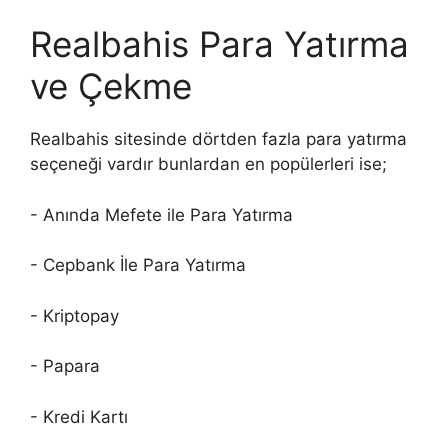
Realbahis Para Yatırma
ve Çekme
Realbahis sitesinde dörtden fazla para yatırma
seçeneği vardır bunlardan en popülerleri ise;
- Anında Mefete ile Para Yatırma
- Cepbank İle Para Yatırma
- Kriptopay
- Papara
- Kredi Kartı