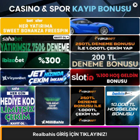
×
Realbahis GİRİŞ İÇİN TIKLAYINIZ!