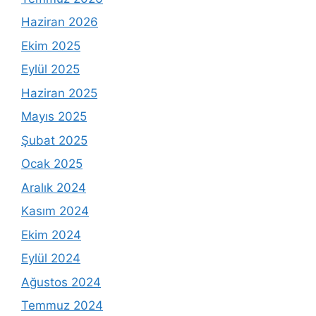
Haziran 2026
Ekim 2025
Eylül 2025
Haziran 2025
Mayıs 2025
Şubat 2025
Ocak 2025
Aralık 2024
Kasım 2024
Ekim 2024
Eylül 2024
Ağustos 2024
Temmuz 2024