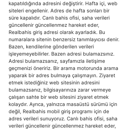
kapatıldığında adresini değiştirir. Hafta içi, web
siteleri engellenir. Adres de hafta sonları bir
süre kapalıdır. Canlı bahis ofisi, saha verileri
güncellenir güncellenmez hareket eder,
Realbahis giriş adresi olarak ayarladık. Bu
numaralara sitenin benzersiz tanımlayıcısı denir.
Bazen, kendilerine gönderilen verileri
işleyemeyebilirler. Bazen adresi bulamazsınız.
Adresi bulamazsanız, sayfamızla iletişime
geçmenizi öneririz. Bir arama motorunda arama
yaparak bir adres bulmaya çalışmayın. Ziyaret
etmek istediğiniz web sitesinin adresini
bulamazsanız, bilgisayarınıza zarar vermeye
çalışan sahte bir web sitesini ziyaret etmek
kolaydır. Ayrıca, yalnızca masaüstü sürümü için
değil, Realbahis mobil giriş programı için de
adres verileri sunuyoruz. Canlı bahis ofisi, saha
verileri güncellenir güncellenmez hareket eder,