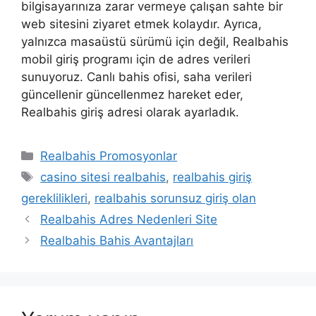
bilgisayarınıza zarar vermeye çalışan sahte bir
web sitesini ziyaret etmek kolaydır. Ayrıca,
yalnızca masaüstü sürümü için değil, Realbahis
mobil giriş programı için de adres verileri
sunuyoruz. Canlı bahis ofisi, saha verileri
güncellenir güncellenmez hareket eder,
Realbahis giriş adresi olarak ayarladık.
Kategoriler
Realbahis Promosyonlar
Etiketler
casino sitesi realbahis
,
realbahis giriş
gereklilikleri
,
realbahis sorunsuz giriş olan
Realbahis Adres Nedenleri Site
Realbahis Bahis Avantajları