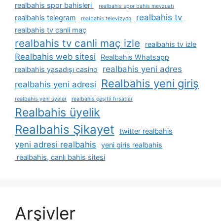
realbahis spor bahisleri
realbahis spor bahis mevzuatı
realbahis tv
realbahis telegram
realbahis televizyon
realbahis tv canli maç
realbahis tv canli maç izle
realbahis tv izle
Realbahis web sitesi
Realbahis Whatsapp
realbahis yeni adres
realbahis yasadışı casino
Realbahis yeni giriş
realbahis yeni adresi
realbahis yeni üyeler
realbahis çeşitli fırsatlar
Realbahis üyelik
Realbahis Şikayet
twitter realbahis
yeni adresi realbahis
yeni giris realbahis
realbahis, canlı bahis sitesi
Arşivler