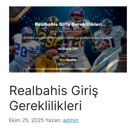
Realbahis Giriş
Gereklilikleri
Ekim 25, 2025
Yazarı:
admin