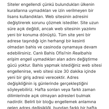
Siteler engellendi çünkü bulundukları ülkenin
kurallarına uymadıkları ve izin verilmeyen bir
lisans kullandıkları. Web sitesinin adresini
değiştirerek sorunu çözmek istediler. Site uzun
süre açık değildi, ancak web sitesinin yazılımı
yeni bir konuma dönüştü. Tüm site yeni bir
adrese taşındığı için herhangi bir kesinti
olmadan bahis ve casinoda oynamaya devam
edebilirsiniz. Canlı Bahis Ofisi’nin
Realbahis
erişim engeli uymadıkları
alan adını değiştirme
gücü yoktur. Bahis yapmak istediğiniz web sitesi
engellenirse, web sitesi size 30 dakika içinde
yeni bir giriş adresi verecektir. Adres
değişikliğinin iş günlerinde gerçekleştiğini
söyleyebiliriz. Hafta sonları veya farklı zaman
dilimlerinde açık olmayan adresleri bulmak
nadirdir. Belirli bir bloğu engellemek anlamına
gelen adres değişikliği, bundan farklı bir hafta