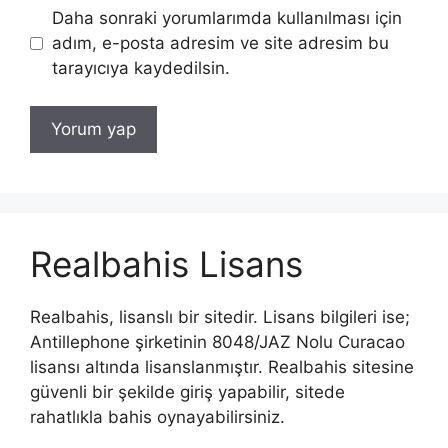
Daha sonraki yorumlarımda kullanılması için
adım, e-posta adresim ve site adresim bu
tarayıcıya kaydedilsin.
Realbahis Lisans
Realbahis, lisanslı bir sitedir. Lisans bilgileri ise;
Antillephone şirketinin 8048/JAZ Nolu Curacao
lisansı altında lisanslanmıştır. Realbahis sitesine
güvenli bir şekilde giriş yapabilir, sitede
rahatlıkla bahis oynayabilirsiniz.