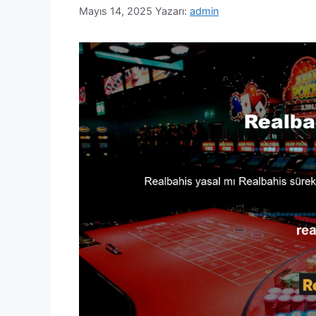
Mayıs 14, 2025
Yazarı:
admin