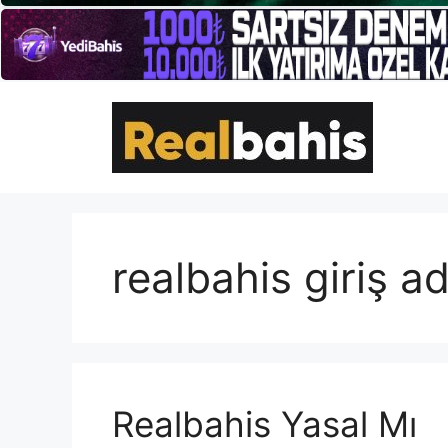
İçeriğe
atla
realbahis giriş ad
Realbahis Yasal Mı