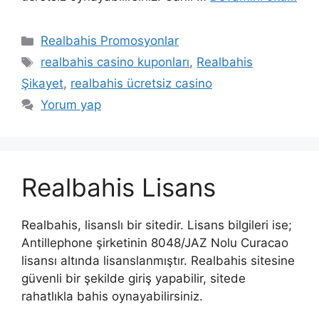
Kategoriler
Realbahis Promosyonlar
Etiketler
realbahis casino kuponları
,
Realbahis
Şikayet
,
realbahis ücretsiz casino
Yorum yap
Realbahis Lisans
Realbahis, lisanslı bir sitedir. Lisans bilgileri ise;
Antillephone şirketinin 8048/JAZ Nolu Curacao
lisansı altında lisanslanmıştır. Realbahis sitesine
güvenli bir şekilde giriş yapabilir, sitede
rahatlıkla bahis oynayabilirsiniz.