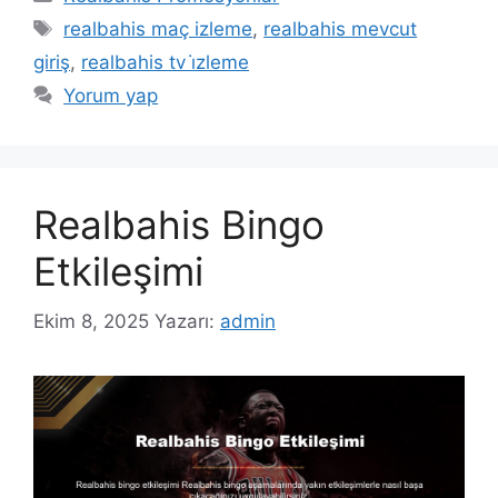
Etiketler
realbahis maç izleme
,
realbahis mevcut
giriş
,
realbahis tv i̇zleme
Yorum yap
Realbahis Bingo
Etkileşimi
Ekim 8, 2025
Yazarı:
admin