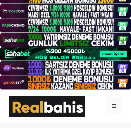
İçeriğe
atla
Menü