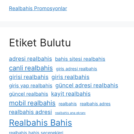
Realbahis Promosyonlar
Etiket Bulutu
adresi realbahis
bahis sitesi realbahis
canli realbahis
giris adresi realbahis
girisi realbahis
giris realbahis
güncel adresi realbahis
giris yap realbahis
kayit realbahis
güncel realbahis
mobil realbahis
realbahis
realbahis adres
realbahis adresi
realbahis ana ekranı
Realbahis Bahis
realbahis bahis seçenekleri