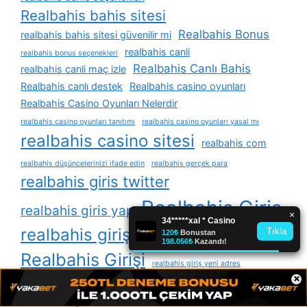
Realbahis bahis sitesi
Realbahis Bonus
realbahis bahis sitesi güvenilir mi
realbahis canli
realbahis bonus seçenekleri
Realbahis Canlı Bahis
realbahis canli maç izle
Realbahis canlı destek
Realbahis casino oyunları
Realbahis Casino Oyunları Nelerdir
realbahis casino oyunları tanıtımı
realbahis casino oyunları yasal mı
realbahis casino sitesi
realbahis com
realbahis düşüncelerinizi i̇fade edin
realbahis gerçek para
realbahis giris twitter
Realbahis Giriş
realbahis giris yap
realbahis giriş adresi
Realbahis Girişi
realbahis giriş yeni adres
×
realbahis güncel adres
Realbahis Güncel
realbahis güncel adresi
Realbahis güncel giriş