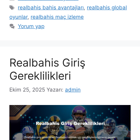
Etiketler
realbahis bahis avantajları
,
realbahis global
oyunlar
,
realbahis maç izleme
Yorum yap
Realbahis Giriş
Gereklilikleri
Ekim 25, 2025
Yazarı:
admin