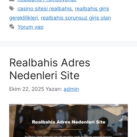
Etiketler
casino sitesi realbahis
,
realbahis giriş
gereklilikleri
,
realbahis sorunsuz giriş olan
Yorum yap
Realbahis Adres
Nedenleri Site
Ekim 22, 2025
Yazarı:
admin