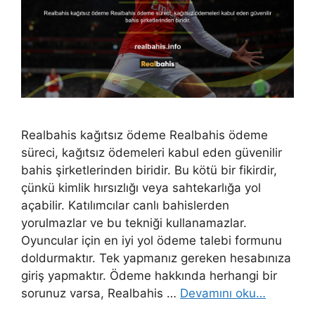
Realbahis kağıtsız ödeme Realbahis ödeme
süreci, kağıtsız ödemeleri kabul eden güvenilir
bahis şirketlerinden biridir. Bu kötü bir fikirdir,
çünkü kimlik hırsızlığı veya sahtekarlığa yol
açabilir. Katılımcılar canlı bahislerden
yorulmazlar ve bu tekniği kullanamazlar.
Oyuncular için en iyi yol ödeme talebi formunu
doldurmaktır. Tek yapmanız gereken hesabınıza
giriş yapmaktır. Ödeme hakkında herhangi bir
sorunuz varsa, Realbahis …
Devamını oku…