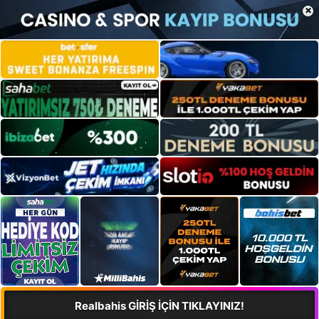
×
Realbahis GİRİŞ İÇİN TIKLAYINIZ!