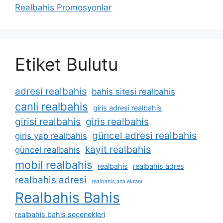
Realbahis Promosyonlar
Etiket Bulutu
adresi realbahis
bahis sitesi realbahis
canli realbahis
giris adresi realbahis
girisi realbahis
giris realbahis
güncel adresi realbahis
giris yap realbahis
kayit realbahis
güncel realbahis
mobil realbahis
realbahis
realbahis adres
realbahis adresi
realbahis ana ekranı
Realbahis Bahis
realbahis bahis seçenekleri