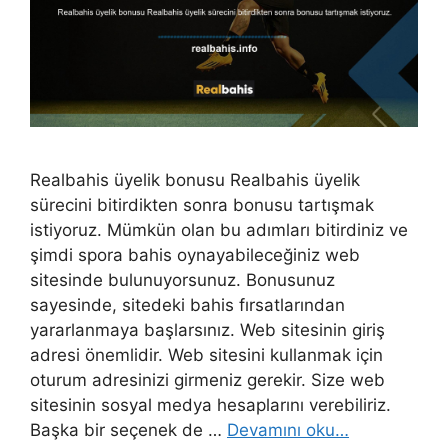
Realbahis üyelik bonusu Realbahis üyelik
sürecini bitirdikten sonra bonusu tartışmak
istiyoruz. Mümkün olan bu adımları bitirdiniz ve
şimdi spora bahis oynayabileceğiniz web
sitesinde bulunuyorsunuz. Bonusunuz
sayesinde, sitedeki bahis fırsatlarından
yararlanmaya başlarsınız. Web sitesinin giriş
adresi önemlidir. Web sitesini kullanmak için
oturum adresinizi girmeniz gerekir. Size web
sitesinin sosyal medya hesaplarını verebiliriz.
Başka bir seçenek de …
Devamını oku…