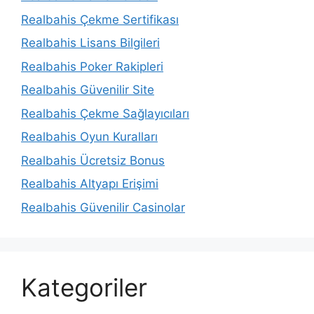
Realbahis Çekme Sertifikası
Realbahis Lisans Bilgileri
Realbahis Poker Rakipleri
Realbahis Güvenilir Site
Realbahis Çekme Sağlayıcıları
Realbahis Oyun Kuralları
Realbahis Ücretsiz Bonus
Realbahis Altyapı Erişimi
Realbahis Güvenilir Casinolar
Kategoriler