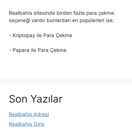
Realbahis sitesinde birden fazla para çekme
seçeneği vardır bunlardan en popülerleri ise;
- Kriptopay ile Para Çekme
- Papara ile Para Çekme
Son Yazılar
Realbahis Adresi
Realbahis Giriş