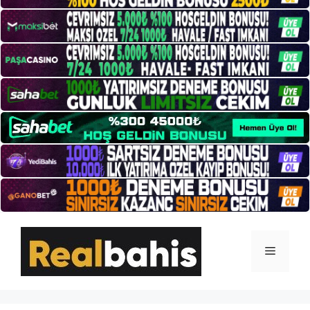
İçeriğe
atla
Menü