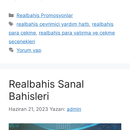
Kategoriler
Realbahis Promosyonlar
Etiketler
realbahis çevrimiçi yardım hattı
,
realbahis
para çekme
,
realbahis para yatırma ve çekme
seçenekleri
Yorum yap
Realbahis Sanal
Bahisleri
Haziran 21, 2023
Yazarı:
admin