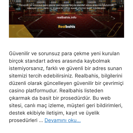
Güvenilir ve sorunsuz para çekme yeni kurulan
birçok standart adres arasında kaybolmak
istemiyorsanız, farklı ve güvenli bir adres sunan
sitemizi tercih edebilirsiniz. Realbahis, bilgilerini
düzenli olarak güncelleyen güvenilir bir çevrimiçi
casino platformudur. Realbahis listeden
çıkarmak da basit bir prosedürdür. Bu web
sitesi, canlı maç izleme, müşteri geri bildirimleri,
destek ekibiyle iletişim, kayıt ve üyelik
prosedürleri …
Devamını oku…