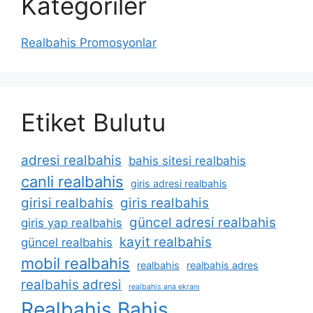
Kategoriler
Realbahis Promosyonlar
Etiket Bulutu
adresi realbahis
bahis sitesi realbahis
canli realbahis
giris adresi realbahis
girisi realbahis
giris realbahis
güncel adresi realbahis
giris yap realbahis
kayit realbahis
güncel realbahis
mobil realbahis
realbahis
realbahis adres
realbahis adresi
realbahis ana ekranı
Realbahis Bahis