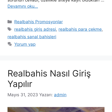
Devamını oku…
Kategoriler
Realbahis Promosyonlar
Etiketler
realbahis giriş adresi
,
realbahis para çekme
,
realbahis sanal bahisleri
Yorum yap
Realbahis Nasıl Giriş
Yapılır
Mayıs 31, 2023
Yazarı:
admin