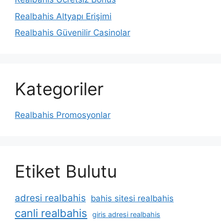
Realbahis Altyapı Erişimi
Realbahis Güvenilir Casinolar
Kategoriler
Realbahis Promosyonlar
Etiket Bulutu
adresi realbahis
bahis sitesi realbahis
canli realbahis
giris adresi realbahis