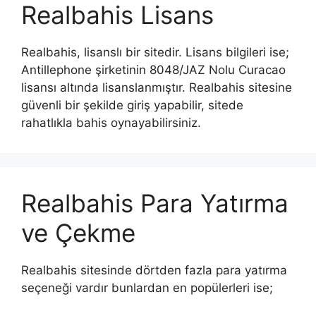
Realbahis Lisans
Realbahis, lisanslı bir sitedir. Lisans bilgileri ise;
Antillephone şirketinin 8048/JAZ Nolu Curacao
lisansı altında lisanslanmıştır. Realbahis sitesine
güvenli bir şekilde giriş yapabilir, sitede
rahatlıkla bahis oynayabilirsiniz.
Realbahis Para Yatırma
ve Çekme
Realbahis sitesinde dörtden fazla para yatırma
seçeneği vardır bunlardan en popülerleri ise;