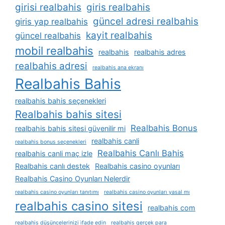
girisi realbahis
giris realbahis
güncel adresi realbahis
giris yap realbahis
kayit realbahis
güncel realbahis
mobil realbahis
realbahis
realbahis adres
realbahis adresi
realbahis ana ekranı
Realbahis Bahis
realbahis bahis seçenekleri
Realbahis bahis sitesi
Realbahis Bonus
realbahis bahis sitesi güvenilir mi
realbahis canli
realbahis bonus seçenekleri
Realbahis Canlı Bahis
realbahis canli maç izle
Realbahis canlı destek
Realbahis casino oyunları
Realbahis Casino Oyunları Nelerdir
realbahis casino oyunları tanıtımı
realbahis casino oyunları yasal mı
realbahis casino sitesi
realbahis com
realbahis düşüncelerinizi i̇fade edin
realbahis gerçek para