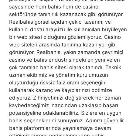
sayesinde hem bahis hem de casino
sektöründe tanınırlık kazanacak gibi görünüyor.
Realbahis görsel açıdan çekici tasarımı ve
kullanıcı dostu arayüzü ile kullanıcıları büyüleyen
bir web sitesi olduğunu gözlemliyoruz. Casino
web siteleri arasında tanınma kazanıyor gibi
görünüyor. Realbahis, yakın zamanda çevrimiçi
casino ve bahis endüstrisindeki en yeni ve en
çok tanıtılan bahis sitesi olarak tanındı. Teknik
uzman ekibimiz ve yönetim kurulumuzun
oluşturduğu risksiz faiz oranı seçeneğini
kullanarak kazanç ve kayıplarınızı optimize
ediyoruz. Zihniyetimizi değiştirerek her zaman
kaybedeceğimiz inancından uzaklaşıp başarı
potansiyeline odaklanabiliriz. Sizlere en uygun
bahis seçeneklerini sunuyoruz. Adınızı güvenilir
bahis platformlarında yayınlamaya devam
ettiğimiz sürece endişelenmeden bahis