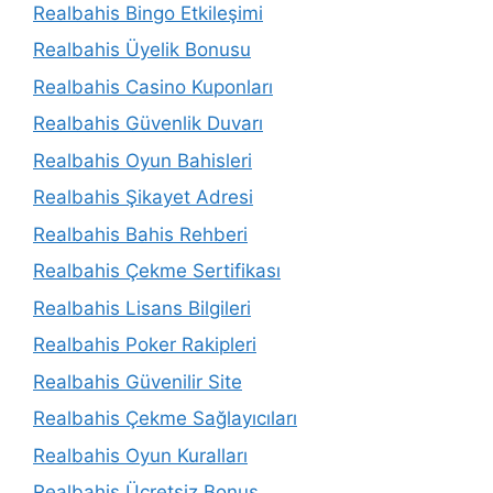
Realbahis Bingo Etkileşimi
Realbahis Üyelik Bonusu
Realbahis Casino Kuponları
Realbahis Güvenlik Duvarı
Realbahis Oyun Bahisleri
Realbahis Şikayet Adresi
Realbahis Bahis Rehberi
Realbahis Çekme Sertifikası
Realbahis Lisans Bilgileri
Realbahis Poker Rakipleri
Realbahis Güvenilir Site
Realbahis Çekme Sağlayıcıları
Realbahis Oyun Kuralları
Realbahis Ücretsiz Bonus