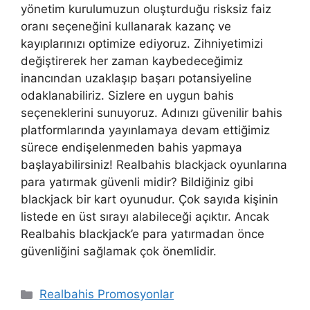
yönetim kurulumuzun oluşturduğu risksiz faiz
oranı seçeneğini kullanarak kazanç ve
kayıplarınızı optimize ediyoruz. Zihniyetimizi
değiştirerek her zaman kaybedeceğimiz
inancından uzaklaşıp başarı potansiyeline
odaklanabiliriz. Sizlere en uygun bahis
seçeneklerini sunuyoruz. Adınızı güvenilir bahis
platformlarında yayınlamaya devam ettiğimiz
sürece endişelenmeden bahis yapmaya
başlayabilirsiniz! Realbahis blackjack oyunlarına
para yatırmak güvenli midir? Bildiğiniz gibi
blackjack bir kart oyunudur. Çok sayıda kişinin
listede en üst sırayı alabileceği açıktır. Ancak
Realbahis blackjack’e para yatırmadan önce
güvenliğini sağlamak çok önemlidir.
Kategoriler
Realbahis Promosyonlar