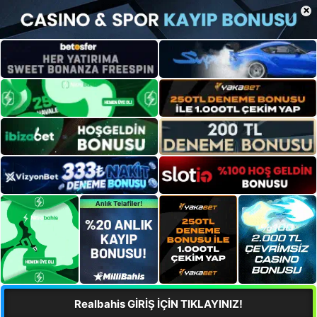
×
Realbahis GİRİŞ İÇİN TIKLAYINIZ!