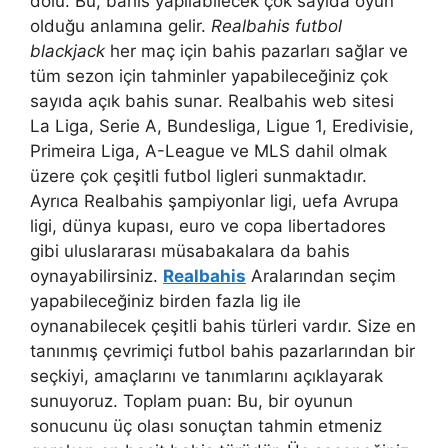
dolu. Bu, bahis yapılabilecek çok sayıda oyun
olduğu anlamına gelir.
Realbahis futbol
blackjack
her maç için bahis pazarları sağlar ve
tüm sezon için tahminler yapabileceğiniz çok
sayıda açık bahis sunar. Realbahis web sitesi
La Liga, Serie A, Bundesliga, Ligue 1, Eredivisie,
Primeira Liga, A-League ve MLS dahil olmak
üzere çok çeşitli futbol ligleri sunmaktadır.
Ayrıca Realbahis şampiyonlar ligi, uefa Avrupa
ligi, dünya kupası, euro ve copa libertadores
gibi uluslararası müsabakalara da bahis
oynayabilirsiniz.
Realbahis
Aralarından seçim
yapabileceğiniz birden fazla lig ile
oynanabilecek çeşitli bahis türleri vardır. Size en
tanınmış çevrimiçi futbol bahis pazarlarından bir
seçkiyi, amaçlarını ve tanımlarını açıklayarak
sunuyoruz. Toplam puan: Bu, bir oyunun
sonucunu üç olası sonuçtan tahmin etmeniz