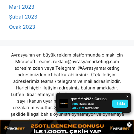
Mart 2023
Şubat 2023
Ocak 2023
Avrasya'nın en büyük reklam platformunda olmak için
Microsoft Teams:
reklam@avrasyamarketing.com
adresimizden veya Telegram: @Avrasyamarketing
adresimizden irtibat kurabilirsiniz. (Tek iletişim
adreslerimiz teams / telegram ve mail adresimizdir.
Harici hiçbir iletişim adresimiz bulunmamaktadır.
Lütfen itibar etmeyiniz.) Türkiye yasalarına göre 7258
sayılı kanun uyarınca yasa dışı bahis oynamanın
cezaları mevcuttur. Şu an bulunduğunuz site hiç bir
şekilde illegal bahis oyunları oynatmıyor ve oynamaya
aracı olmuyordur.
rinosbet
|
casinoroxi
|
olipsbet
|
×
slotcasino
|
lussobet
|
herbahis
|
heybet
|
betgram