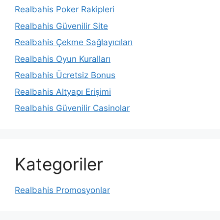
Realbahis Poker Rakipleri
Realbahis Güvenilir Site
Realbahis Çekme Sağlayıcıları
Realbahis Oyun Kuralları
Realbahis Ücretsiz Bonus
Realbahis Altyapı Erişimi
Realbahis Güvenilir Casinolar
Kategoriler
Realbahis Promosyonlar