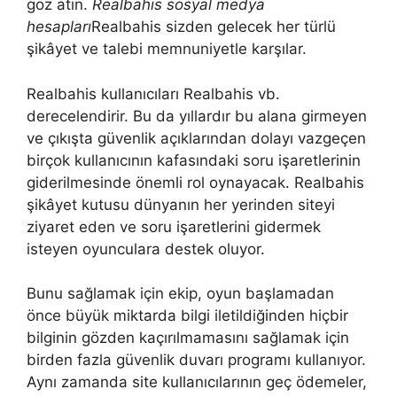
göz atın.
Realbahis sosyal medya
hesapları
Realbahis sizden gelecek her türlü
şikâyet ve talebi memnuniyetle karşılar.
Realbahis kullanıcıları Realbahis vb.
derecelendirir. Bu da yıllardır bu alana girmeyen
ve çıkışta güvenlik açıklarından dolayı vazgeçen
birçok kullanıcının kafasındaki soru işaretlerinin
giderilmesinde önemli rol oynayacak. Realbahis
şikâyet kutusu dünyanın her yerinden siteyi
ziyaret eden ve soru işaretlerini gidermek
isteyen oyunculara destek oluyor.
Bunu sağlamak için ekip, oyun başlamadan
önce büyük miktarda bilgi iletildiğinden hiçbir
bilginin gözden kaçırılmamasını sağlamak için
birden fazla güvenlik duvarı programı kullanıyor.
Aynı zamanda site kullanıcılarının geç ödemeler,