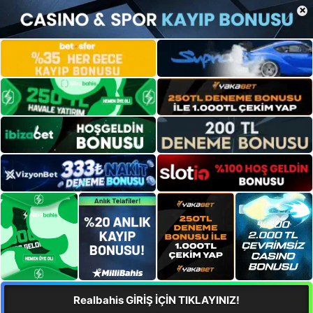
×
Realbahis GİRİŞ İÇİN TIKLAYINIZ!