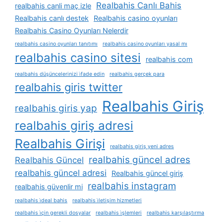
Realbahis Canlı Bahis
realbahis canli maç izle
Realbahis canlı destek
Realbahis casino oyunları
Realbahis Casino Oyunları Nelerdir
realbahis casino oyunları tanıtımı
realbahis casino oyunları yasal mı
realbahis casino sitesi
realbahis com
realbahis düşüncelerinizi i̇fade edin
realbahis gerçek para
realbahis giris twitter
Realbahis Giriş
realbahis giris yap
realbahis giriş adresi
Realbahis Girişi
realbahis giriş yeni adres
realbahis güncel adres
Realbahis Güncel
realbahis güncel adresi
Realbahis güncel giriş
realbahis instagram
realbahis güvenlir mi
realbahis i̇deal bahis
realbahis i̇letişim hizmetleri
realbahis i̇çin gerekli dosyalar
realbahis i̇şlemleri
realbahis karşılaştırma