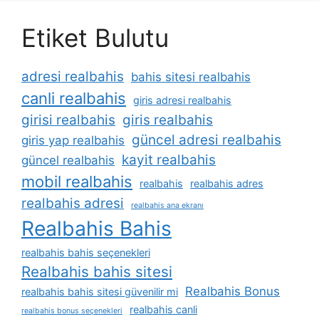
Etiket Bulutu
adresi realbahis
bahis sitesi realbahis
canli realbahis
giris adresi realbahis
girisi realbahis
giris realbahis
güncel adresi realbahis
giris yap realbahis
kayit realbahis
güncel realbahis
mobil realbahis
realbahis
realbahis adres
realbahis adresi
realbahis ana ekranı
Realbahis Bahis
realbahis bahis seçenekleri
Realbahis bahis sitesi
Realbahis Bonus
realbahis bahis sitesi güvenilir mi
realbahis canli
realbahis bonus seçenekleri