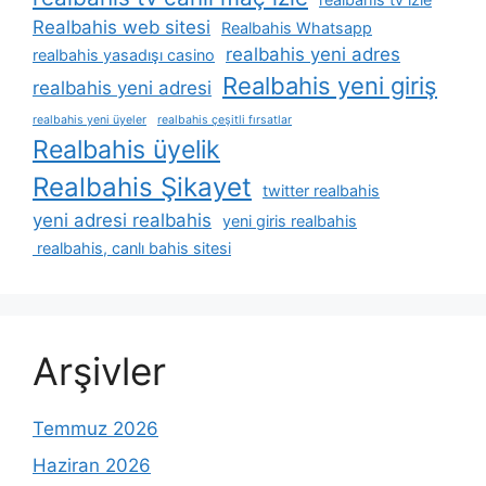
Realbahis web sitesi
Realbahis Whatsapp
realbahis yeni adres
realbahis yasadışı casino
Realbahis yeni giriş
realbahis yeni adresi
realbahis yeni üyeler
realbahis çeşitli fırsatlar
Realbahis üyelik
Realbahis Şikayet
twitter realbahis
yeni adresi realbahis
yeni giris realbahis
realbahis, canlı bahis sitesi
Arşivler
Temmuz 2026
Haziran 2026