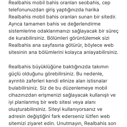
Realbahis mobil bahis oranları seobahis, cep
telefonunuzdan giriş yaptığınızda harika
Realbahis mobil bahis oranları sunan bir sitedir.
Ayrıca tamamen bahis ve değerlendirme
sistemlerine odaklanmanızı sağlayacak bir süreç
de kurabilirsiniz. Bölümleri görüntülemek sizi
Realbahis ana sayfasına götürür, böylece web
sitesinin ana bölümlerini kolayca anlayabilirsiniz.
Realbahis büyüklüğüne baktığınızda takımın
güçlü olduğunu görebilirsiniz. Bu nedenle,
ayrıntılı zaferleri kendi elinize alan istisnalar
bulabilirsiniz. Siz de bu düzenlemeye mobil
cihazınızdan erişmenizi sağlayacak kullanışlı ve
iyi planlanmış bir web sitesi veya alanı
oluşturabilirsiniz. Siteyi kullanıyorsanız ve
adresin değiştiğini fark ederseniz lütfen web
sitemizi ziyaret edin. Unutmayın, Realbahis son