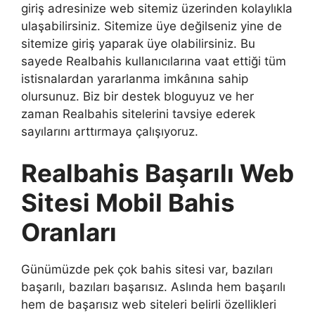
giriş adresinize web sitemiz üzerinden kolaylıkla
ulaşabilirsiniz. Sitemize üye değilseniz yine de
sitemize giriş yaparak üye olabilirsiniz. Bu
sayede Realbahis kullanıcılarına vaat ettiği tüm
istisnalardan yararlanma imkânına sahip
olursunuz. Biz bir destek bloguyuz ve her
zaman Realbahis sitelerini tavsiye ederek
sayılarını arttırmaya çalışıyoruz.
Realbahis Başarılı Web
Sitesi Mobil Bahis
Oranları
Günümüzde pek çok bahis sitesi var, bazıları
başarılı, bazıları başarısız. Aslında hem başarılı
hem de başarısız web siteleri belirli özellikleri