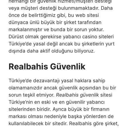
herhangi bir güvenlik hizmeti/müşteri desteği
veya müşteri desteği bulunmamaktadır. Daha
önce de belirttiğimiz gibi, bu web sitesi
dünyaca ünlü büyük bir şirket tarafından
markalanmıştır ve bunda bir sorun yoktur.
Dürüst olmak gerekirse yabancı casino siteleri
Türkiye’de yasal değil ancak bu şirketlerin yurt
dışında daha aktif olduğunu biliyoruz.
Realbahis Güvenlik
Türkiye’de dezavantajı yasal haklara sahip
olamamanızdır ancak güvenlik açısından bu bir
sorun teşkil etmiyor.
Realbahis güvenlik
sitesi
Türkiye’nin en eski ve en güvenilir yabancı
sitelerinden biridir. Ayrıca büyük bir firmanın
markası olması nedeniyle başka yönlerden de
kullanılabilecek bir sitedir. Realbahis göre şirket,