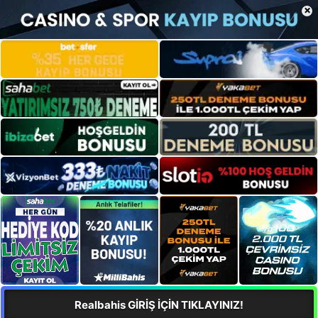
×
Realbahis GİRİŞ İÇİN TIKLAYINIZ!