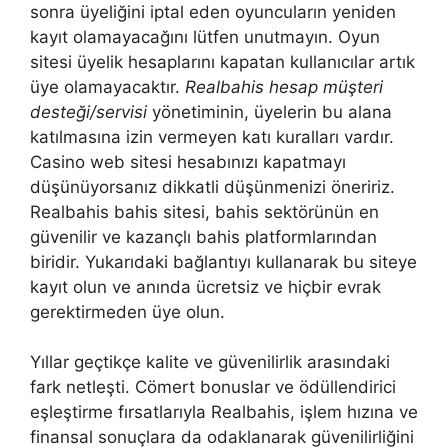
sonra üyeliğini iptal eden oyuncuların yeniden
kayıt olamayacağını lütfen unutmayın. Oyun
sitesi üyelik hesaplarını kapatan kullanıcılar artık
üye olamayacaktır.
Realbahis hesap müşteri
desteği/servisi
yönetiminin, üyelerin bu alana
katılmasına izin vermeyen katı kuralları vardır.
Casino web sitesi hesabınızı kapatmayı
düşünüyorsanız dikkatli düşünmenizi öneririz.
Realbahis bahis sitesi, bahis sektörünün en
güvenilir ve kazançlı bahis platformlarından
biridir. Yukarıdaki bağlantıyı kullanarak bu siteye
kayıt olun ve anında ücretsiz ve hiçbir evrak
gerektirmeden üye olun.
Yıllar geçtikçe kalite ve güvenilirlik arasındaki
fark netleşti. Cömert bonuslar ve ödüllendirici
eşleştirme fırsatlarıyla Realbahis, işlem hızına ve
finansal sonuçlara da odaklanarak güvenilirliğini