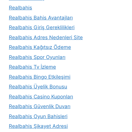
Realbahis
Realbahis Bahis Avantajları
Realbahis Giriş Gereklilikleri
Realbahis Adres Nedenleri Site
Realbahis Kağıtsız Ödeme
Realbahis Spor Oyunları
Realbahis Tv İzleme
Realbahis Bingo Etkileşimi
Realbahis Üyelik Bonusu
Realbahis Casino Kuponları
Realbahis Güvenlik Duvarı
Realbahis Oyun Bahisleri
Realbahis Şikayet Adresi