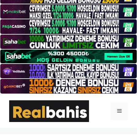
İçeriğe
atla
Menü