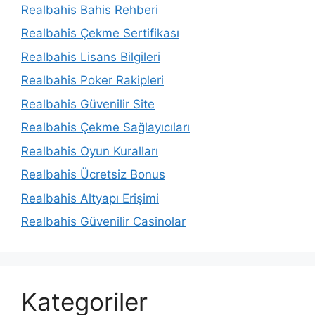
Realbahis Bahis Rehberi
Realbahis Çekme Sertifikası
Realbahis Lisans Bilgileri
Realbahis Poker Rakipleri
Realbahis Güvenilir Site
Realbahis Çekme Sağlayıcıları
Realbahis Oyun Kuralları
Realbahis Ücretsiz Bonus
Realbahis Altyapı Erişimi
Realbahis Güvenilir Casinolar
Kategoriler