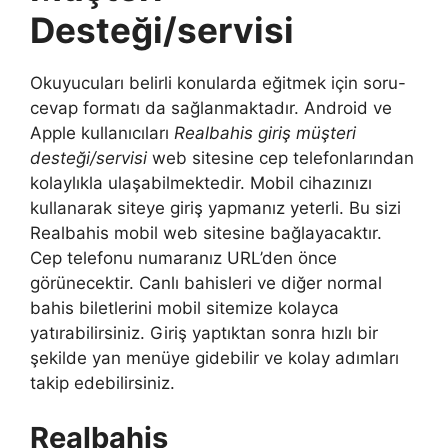
Desteği/servisi
Okuyucuları belirli konularda eğitmek için soru-
cevap formatı da sağlanmaktadır. Android ve
Apple kullanıcıları
Realbahis giriş müşteri
desteği/servisi
web sitesine cep telefonlarından
kolaylıkla ulaşabilmektedir. Mobil cihazınızı
kullanarak siteye giriş yapmanız yeterli. Bu sizi
Realbahis mobil web sitesine bağlayacaktır.
Cep telefonu numaranız URL’den önce
görünecektir. Canlı bahisleri ve diğer normal
bahis biletlerini mobil sitemize kolayca
yatırabilirsiniz. Giriş yaptıktan sonra hızlı bir
şekilde yan menüye gidebilir ve kolay adımları
takip edebilirsiniz.
Realbahis