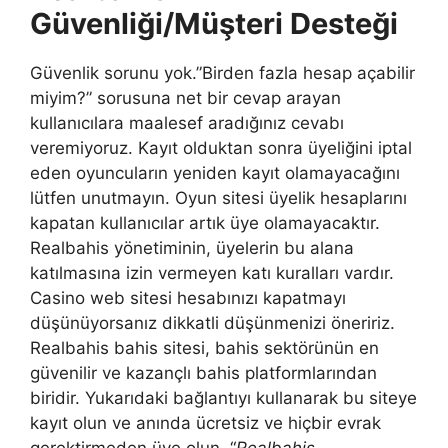
Güvenliği/Müşteri Desteği
Güvenlik sorunu yok.”Birden fazla hesap açabilir
miyim?” sorusuna net bir cevap arayan
kullanıcılara maalesef aradığınız cevabı
veremiyoruz. Kayıt olduktan sonra üyeliğini iptal
eden oyuncuların yeniden kayıt olamayacağını
lütfen unutmayın. Oyun sitesi üyelik hesaplarını
kapatan kullanıcılar artık üye olamayacaktır.
Realbahis yönetiminin, üyelerin bu alana
katılmasına izin vermeyen katı kuralları vardır.
Casino web sitesi hesabınızı kapatmayı
düşünüyorsanız dikkatli düşünmenizi öneririz.
Realbahis bahis sitesi, bahis sektörünün en
güvenilir ve kazançlı bahis platformlarından
biridir. Yukarıdaki bağlantıyı kullanarak bu siteye
kayıt olun ve anında ücretsiz ve hiçbir evrak