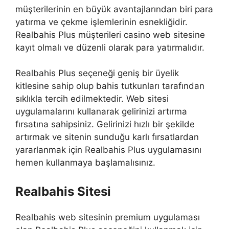
müşterilerinin en büyük avantajlarından biri para
yatırma ve çekme işlemlerinin esnekliğidir.
Realbahis Plus müşterileri casino web sitesine
kayıt olmalı ve düzenli olarak para yatırmalıdır.
Realbahis Plus seçeneği geniş bir üyelik
kitlesine sahip olup bahis tutkunları tarafından
sıklıkla tercih edilmektedir. Web sitesi
uygulamalarını kullanarak gelirinizi artırma
fırsatına sahipsiniz. Gelirinizi hızlı bir şekilde
artırmak ve sitenin sunduğu karlı fırsatlardan
yararlanmak için Realbahis Plus uygulamasını
hemen kullanmaya başlamalısınız.
Realbahis Sitesi
Realbahis web sitesinin premium uygulaması