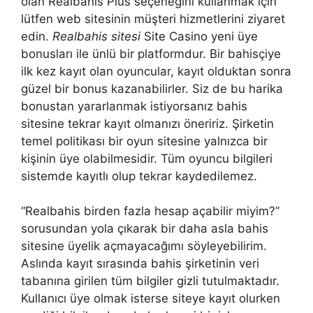
olan Realbahis Plus seçeneğini kullanmak için
lütfen web sitesinin müşteri hizmetlerini ziyaret
edin.
Realbahis sitesi
Site Casino yeni üye
bonusları ile ünlü bir platformdur. Bir bahisçiye
ilk kez kayıt olan oyuncular, kayıt olduktan sonra
güzel bir bonus kazanabilirler. Siz de bu harika
bonustan yararlanmak istiyorsanız bahis
sitesine tekrar kayıt olmanızı öneririz. Şirketin
temel politikası bir oyun sitesine yalnızca bir
kişinin üye olabilmesidir. Tüm oyuncu bilgileri
sistemde kayıtlı olup tekrar kaydedilemez.
“Realbahis birden fazla hesap açabilir miyim?”
sorusundan yola çıkarak bir daha asla bahis
sitesine üyelik açmayacağımı söyleyebilirim.
Aslında kayıt sırasında bahis şirketinin veri
tabanına girilen tüm bilgiler gizli tutulmaktadır.
Kullanıcı üye olmak isterse siteye kayıt olurken