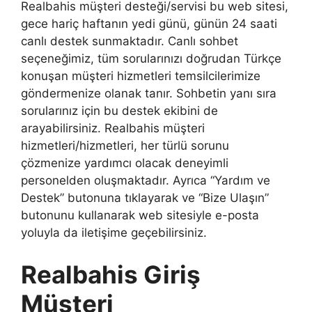
Realbahis müşteri desteği/servisi bu web sitesi,
gece hariç haftanın yedi günü, günün 24 saati
canlı destek sunmaktadır. Canlı sohbet
seçeneğimiz, tüm sorularınızı doğrudan Türkçe
konuşan müşteri hizmetleri temsilcilerimize
göndermenize olanak tanır. Sohbetin yanı sıra
sorularınız için bu destek ekibini de
arayabilirsiniz. Realbahis müşteri
hizmetleri/hizmetleri, her türlü sorunu
çözmenize yardımcı olacak deneyimli
personelden oluşmaktadır. Ayrıca “Yardım ve
Destek” butonuna tıklayarak ve “Bize Ulaşın”
butonunu kullanarak web sitesiyle e-posta
yoluyla da iletişime geçebilirsiniz.
Realbahis Giriş
Müşteri