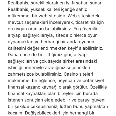
Realbahis, sürekli olarak en iyi fırsatları sunar.
Realbahis, yüksek kaliteli içeriğe sahip
mükemmel bir web sitesidir. Web sitesindeki
mevcut seçenekleri inceleyerek, ticaretiniz için
en uygun oranları bulabilirsiniz. En güvenilir
altyapı sağlayıcılarıyla, sitede binlerce oyun
oynamaktan ve herhangi bir anda oyunun
kalitesini değerlendirmekten keyif alabilirsiniz.
Daha önce de belirttiğimiz gibi, altyapı
sağlayıcıları ve çok sayıda şirket arasındaki
işbirliği nedeniyle aradığınız seçenekleri
zahmetsizce bulabilirsiniz. Casino siteleri
mükemmel bir eğlence, heyecan ve potansiyel
finansal kazanç kaynağı olarak görülür. Özellikle
finansal kaynakları olan bireyler için burada
istenen sonuçları elde edebilir ve parayı güvenli
bir şekilde çekebilirsiniz, lütfen bunu yapmaktan
kaçının. Değişebilecekleri için herhangi bir