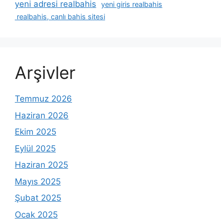
yeni adresi realbahis
yeni giris realbahis
realbahis, canlı bahis sitesi
Arşivler
Temmuz 2026
Haziran 2026
Ekim 2025
Eylül 2025
Haziran 2025
Mayıs 2025
Şubat 2025
Ocak 2025