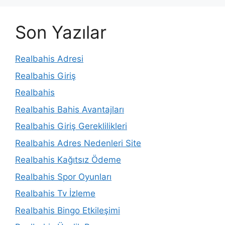
Son Yazılar
Realbahis Adresi
Realbahis Giriş
Realbahis
Realbahis Bahis Avantajları
Realbahis Giriş Gereklilikleri
Realbahis Adres Nedenleri Site
Realbahis Kağıtsız Ödeme
Realbahis Spor Oyunları
Realbahis Tv İzleme
Realbahis Bingo Etkileşimi