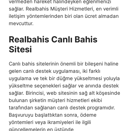
vermeden hareket halindeyken eğlenmenizi
sağlar. Realbahis Müşteri Hizmetleri, en verimli
iletişim yöntemlerinden biri olan ücret almadan
mevcuttur.
Realbahis Canlı Bahis
Sitesi
Canlı bahis sitelerinin önemli bir bileşeni haline
gelen canlı destek uygulaması, iki farklı
uygulama ve tek bir düğme yükseltmesi yoluyla
yükseltme seçenekleri sağlar ve anında destek
sağlar. Birincisi, web sitesinin sağ alt köşesinde
bulunan şirketin müşteri hizmetleri ekibi
tarafından sağlanan canlı destek programıdır.
Başvuruyu başlattıktan sonra, ödeme
yöntemleri veya ikramiyeleri ile ilgili
güncellemelerin en üstünde