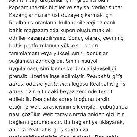
kapsamlı teknik bilgiler ve sayısal veriler sunar.
Kazançlarınızı en üst düzeye çıkarmak için
Realbahis oranlarını kullanabileceğiniz canlı
bahis mağazamızda kupon oluşturarak ek
ödüller kazanabilirsiniz. Sonuç olarak, çevrimiçi
bahis platformlarının yüksek oranları
tanımlaması veya yüksek sınırlı bonuslar
sağlaması zor değildir. Sihirli kısayol
uygulaması, sürükleme ve damla işlevselliği
prensibi üzerine inşa edilmiştir.
Realbahis giriş
adresi ödeme yöntemleri
logosu Realbahis giriş
adresinizin altındaki beyaz zeminde tespit
edilebilir. Realbahis adres bloğunu tercih
ettiğiniz web tarayıcısının sık erişilen çubuğunda
nasıl çözülür. Web tarayıcınızda aniden gizli bir
bağlantı görünecektir. Bu bağlantıya tıklayarak,
anında Realbahis giriş sayfanıza