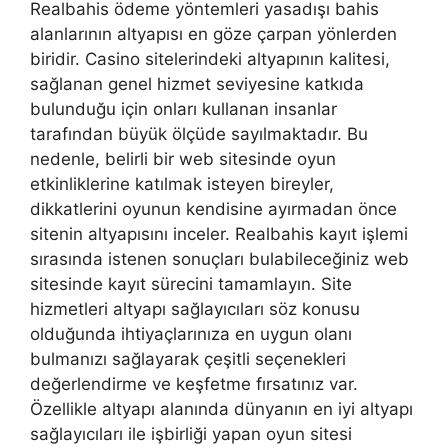
Realbahis ödeme yöntemleri yasadışı bahis
alanlarının altyapısı en göze çarpan yönlerden
biridir. Casino sitelerindeki altyapının kalitesi,
sağlanan genel hizmet seviyesine katkıda
bulunduğu için onları kullanan insanlar
tarafından büyük ölçüde sayılmaktadır. Bu
nedenle, belirli bir web sitesinde oyun
etkinliklerine katılmak isteyen bireyler,
dikkatlerini oyunun kendisine ayırmadan önce
sitenin altyapısını inceler. Realbahis kayıt işlemi
sırasında istenen sonuçları bulabileceğiniz web
sitesinde kayıt sürecini tamamlayın. Site
hizmetleri altyapı sağlayıcıları söz konusu
olduğunda ihtiyaçlarınıza en uygun olanı
bulmanızı sağlayarak çeşitli seçenekleri
değerlendirme ve keşfetme fırsatınız var.
Özellikle altyapı alanında dünyanın en iyi altyapı
sağlayıcıları ile işbirliği yapan oyun sitesi