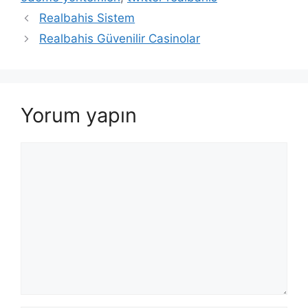
Realbahis Sistem
Realbahis Güvenilir Casinolar
Yorum yapın
Yorum