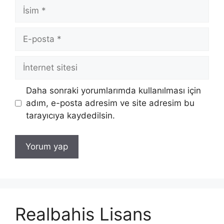
İsim
E-
posta
İnternet
sitesi
Daha sonraki yorumlarımda kullanılması için
adım, e-posta adresim ve site adresim bu
tarayıcıya kaydedilsin.
Realbahis Lisans