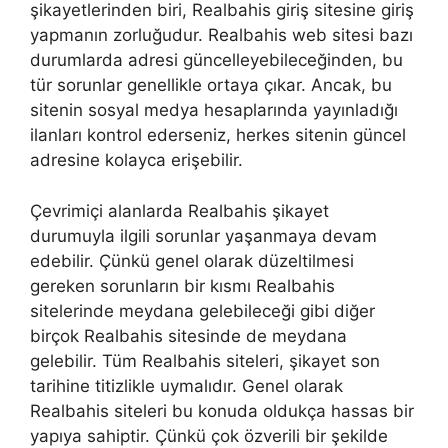
şikayetlerinden biri, Realbahis giriş sitesine giriş
yapmanın zorluğudur. Realbahis web sitesi bazı
durumlarda adresi güncelleyebileceğinden, bu
tür sorunlar genellikle ortaya çıkar. Ancak, bu
sitenin sosyal medya hesaplarında yayınladığı
ilanları kontrol ederseniz, herkes sitenin güncel
adresine kolayca erişebilir.
Çevrimiçi alanlarda Realbahis şikayet
durumuyla ilgili sorunlar yaşanmaya devam
edebilir. Çünkü genel olarak düzeltilmesi
gereken sorunların bir kısmı Realbahis
sitelerinde meydana gelebileceği gibi diğer
birçok Realbahis sitesinde de meydana
gelebilir. Tüm Realbahis siteleri, şikayet son
tarihine titizlikle uymalıdır. Genel olarak
Realbahis siteleri bu konuda oldukça hassas bir
yapıya sahiptir. Çünkü çok özverili bir şekilde