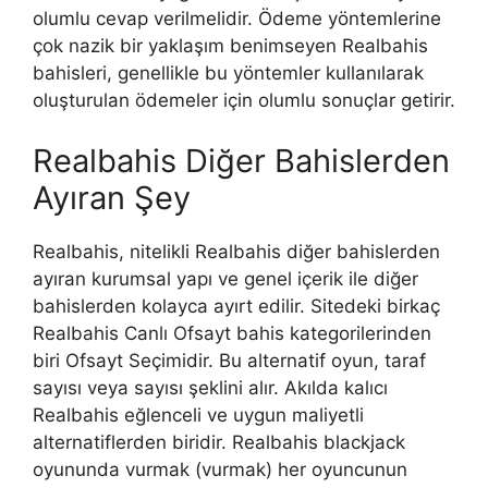
olumlu cevap verilmelidir. Ödeme yöntemlerine
çok nazik bir yaklaşım benimseyen Realbahis
bahisleri, genellikle bu yöntemler kullanılarak
oluşturulan ödemeler için olumlu sonuçlar getirir.
Realbahis Diğer Bahislerden
Ayıran Şey
Realbahis, nitelikli Realbahis diğer bahislerden
ayıran kurumsal yapı ve genel içerik ile diğer
bahislerden kolayca ayırt edilir. Sitedeki birkaç
Realbahis Canlı Ofsayt bahis kategorilerinden
biri Ofsayt Seçimidir. Bu alternatif oyun, taraf
sayısı veya sayısı şeklini alır. Akılda kalıcı
Realbahis eğlenceli ve uygun maliyetli
alternatiflerden biridir. Realbahis blackjack
oyununda vurmak (vurmak) her oyuncunun