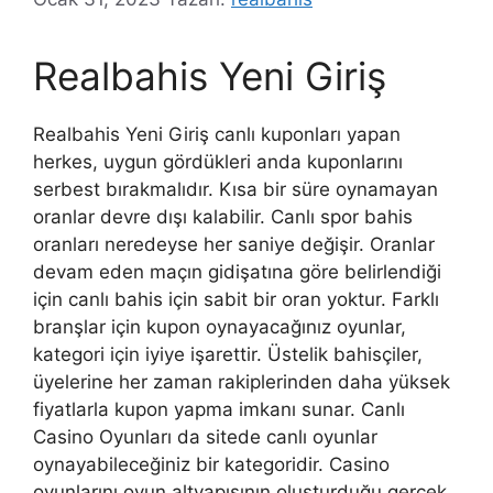
Realbahis Yeni Giriş
Realbahis Yeni Giriş canlı kuponları yapan
herkes, uygun gördükleri anda kuponlarını
serbest bırakmalıdır. Kısa bir süre oynamayan
oranlar devre dışı kalabilir. Canlı spor bahis
oranları neredeyse her saniye değişir. Oranlar
devam eden maçın gidişatına göre belirlendiği
için canlı bahis için sabit bir oran yoktur. Farklı
branşlar için kupon oynayacağınız oyunlar,
kategori için iyiye işarettir. Üstelik bahisçiler,
üyelerine her zaman rakiplerinden daha yüksek
fiyatlarla kupon yapma imkanı sunar. Canlı
Casino Oyunları da sitede canlı oyunlar
oynayabileceğiniz bir kategoridir. Casino
oyunlarını oyun altyapısının oluşturduğu gerçek