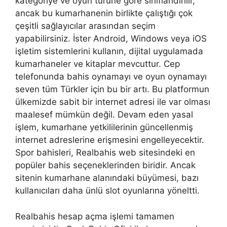
kategoriye ve oyun türüne göre sınıflandırılır,
ancak bu kumarhanenin birlikte çalıştığı çok
çeşitli sağlayıcılar arasından seçim
yapabilirsiniz. İster Android, Windows veya iOS
işletim sistemlerini kullanın, dijital uygulamada
kumarhaneler ve kitaplar mevcuttur. Cep
telefonunda bahis oynamayı ve oyun oynamayı
seven tüm Türkler için bu bir artı. Bu platformun
ülkemizde sabit bir internet adresi ile var olması
maalesef mümkün değil. Devam eden yasal
işlem, kumarhane yetkililerinin güncellenmiş
internet adreslerine erişmesini engelleyecektir.
Spor bahisleri, Realbahis web sitesindeki en
popüler bahis seçeneklerinden biridir. Ancak
sitenin kumarhane alanındaki büyümesi, bazı
kullanıcıları daha ünlü slot oyunlarına yöneltti.
Realbahis hesap açma işlemi tamamen