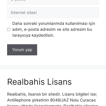
posta
İnternet
sitesi
Daha sonraki yorumlarımda kullanılması için
adım, e-posta adresim ve site adresim bu
tarayıcıya kaydedilsin.
Realbahis Lisans
Realbahis, lisanslı bir sitedir. Lisans bilgileri ise;
Antillephone şirketinin 8048/JAZ Nolu Curacao