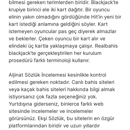
bilmesi gereken terimlerden biridir. Blackjack’te
krupiye birinci ele iki kart dağıtır. Bir oyuncu
elinin yakın olmadığını gördüğünde Hit’in yeni bir
kart istediği anlamına geldiğini söyler. Kart
istemeyen oyuncular pas geç diyerek almazlar
ve beklerler. Çeken oyuncu bir kart alır ve
elindeki üç kartla yaklaşmaya çalışır. Realbahis
blackjack’te gerçekleştirilen her kurulum
prosedürü farklı terminoloji kullanır.
Aljinat Sözlük İncelemesi kesinlikle kontrol
edilmesi gereken noktadır. Canlı bahis siteleri
veya kaçak bahis siteleri hakkında bilgi almak
istiyorsanız çok fazla seçeneğiniz yok.
Yurtdışına giderseniz, binlerce farklı web
sitesinde incelemeler ve incelemeler
görürsünüz. Ekşi Sözlük, bu sitelerin en özgür
platformlarından biridir ve uzun yıllardır