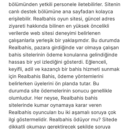
bölümünden yetkili personele iletebilirler. Sitenin
canlı destek bölümüne ana sayfadan kolayca
erişilebilir. Realbahis oyun sitesi, güncel adres
ziyareti hakkında bilinen en yüksek öncelikli
verilerde web sitesi deneyimi belirlenen
çalışanlarla yerleşik bir yaklaşımdır. Bu durumda
Realbahis, pazara girdiğinde var olmaya çalışan
bahis sitelerinin ödeme konularına gelindiğinde
hassas bir yol izlediğini gösterdi. Eğlenceli,
keyifli, adil ve kazançlı bir bahis hizmeti sunmak
için Realbahis Bahis, ödeme yöntemlerini
belirlerken üyelerini ön planda tutar. Bu
durumda site ödemelerinin sonucu genellikle
olumludur. Her neyse, Realbahis bahis
sitelerinde kumar oynamaya karar veren
Realbahis oyuncuları bu iki aşamalı soruya çok
ilgi göstermelidir. Realbahis ödüyor mu? Sitede
dikkatli okumayı gerektirecek şekilde soruya