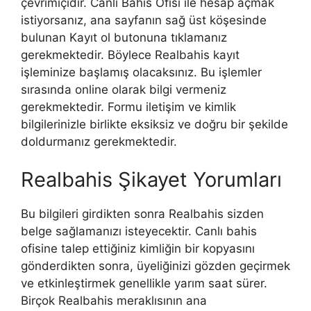
çevrimiçidir. Canlı Bahis Ofisi ile hesap açmak
istiyorsanız, ana sayfanın sağ üst köşesinde
bulunan Kayıt ol butonuna tıklamanız
gerekmektedir. Böylece Realbahis kayıt
işleminize başlamış olacaksınız. Bu işlemler
sırasında online olarak bilgi vermeniz
gerekmektedir. Formu iletişim ve kimlik
bilgilerinizle birlikte eksiksiz ve doğru bir şekilde
doldurmanız gerekmektedir.
Realbahis Şikayet Yorumları
Bu bilgileri girdikten sonra Realbahis sizden
belge sağlamanızı isteyecektir. Canlı bahis
ofisine talep ettiğiniz kimliğin bir kopyasını
gönderdikten sonra, üyeliğinizi gözden geçirmek
ve etkinleştirmek genellikle yarım saat sürer.
Birçok Realbahis meraklısının ana