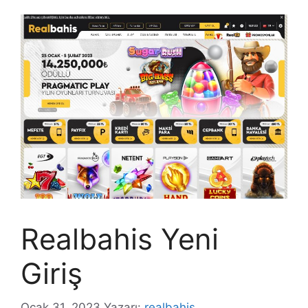
Realbahis Yeni
Giriş
Ocak 31, 2023
Yazarı:
realbahis