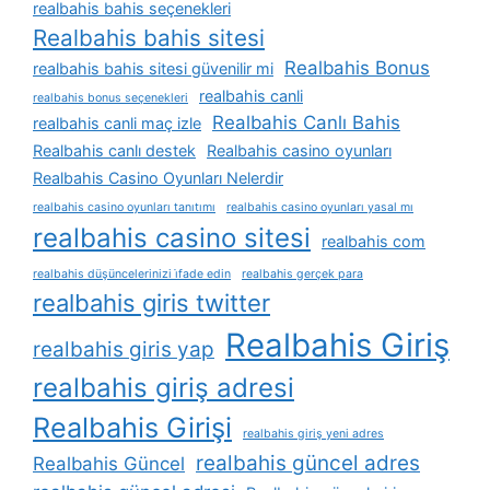
realbahis bahis seçenekleri
Realbahis bahis sitesi
Realbahis Bonus
realbahis bahis sitesi güvenilir mi
realbahis canli
realbahis bonus seçenekleri
Realbahis Canlı Bahis
realbahis canli maç izle
Realbahis canlı destek
Realbahis casino oyunları
Realbahis Casino Oyunları Nelerdir
realbahis casino oyunları tanıtımı
realbahis casino oyunları yasal mı
realbahis casino sitesi
realbahis com
realbahis düşüncelerinizi i̇fade edin
realbahis gerçek para
realbahis giris twitter
Realbahis Giriş
realbahis giris yap
realbahis giriş adresi
Realbahis Girişi
realbahis giriş yeni adres
realbahis güncel adres
Realbahis Güncel