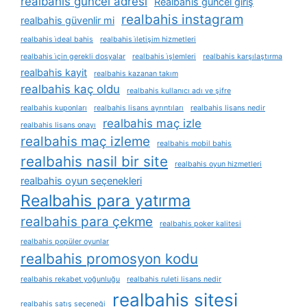
realbahis güncel adresi
Realbahis güncel giriş
realbahis instagram
realbahis güvenlir mi
realbahis i̇deal bahis
realbahis i̇letişim hizmetleri
realbahis i̇çin gerekli dosyalar
realbahis i̇şlemleri
realbahis karşılaştırma
realbahis kayit
realbahis kazanan takım
realbahis kaç oldu
realbahis kullanıcı adı ve şifre
realbahis kuponları
realbahis lisans ayrıntıları
realbahis lisans nedir
realbahis maç izle
realbahis lisans onayı
realbahis maç izleme
realbahis mobil bahis
realbahis nasil bir site
realbahis oyun hizmetleri
realbahis oyun seçenekleri
Realbahis para yatırma
realbahis para çekme
realbahis poker kalitesi
realbahis popüler oyunlar
realbahis promosyon kodu
realbahis rekabet yoğunluğu
realbahis ruleti lisans nedir
realbahis sitesi
realbahis satış seçeneği