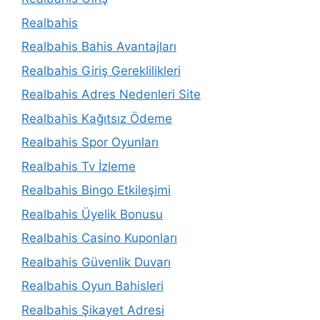
Realbahis
Realbahis Bahis Avantajları
Realbahis Giriş Gereklilikleri
Realbahis Adres Nedenleri Site
Realbahis Kağıtsız Ödeme
Realbahis Spor Oyunları
Realbahis Tv İzleme
Realbahis Bingo Etkileşimi
Realbahis Üyelik Bonusu
Realbahis Casino Kuponları
Realbahis Güvenlik Duvarı
Realbahis Oyun Bahisleri
Realbahis Şikayet Adresi