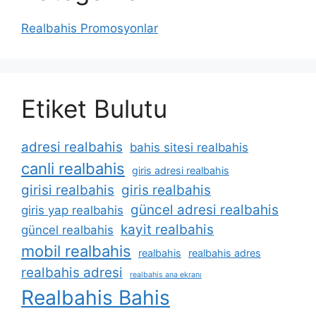
Realbahis Promosyonlar
Etiket Bulutu
adresi realbahis
bahis sitesi realbahis
canli realbahis
giris adresi realbahis
girisi realbahis
giris realbahis
güncel adresi realbahis
giris yap realbahis
kayit realbahis
güncel realbahis
mobil realbahis
realbahis
realbahis adres
realbahis adresi
realbahis ana ekranı
Realbahis Bahis