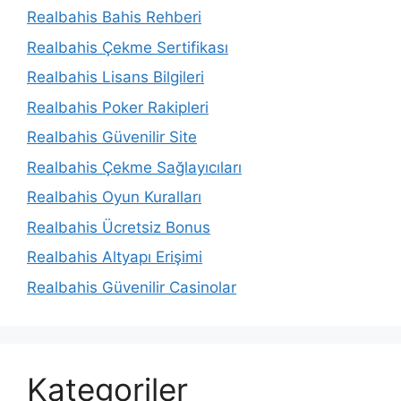
Realbahis Bahis Rehberi
Realbahis Çekme Sertifikası
Realbahis Lisans Bilgileri
Realbahis Poker Rakipleri
Realbahis Güvenilir Site
Realbahis Çekme Sağlayıcıları
Realbahis Oyun Kuralları
Realbahis Ücretsiz Bonus
Realbahis Altyapı Erişimi
Realbahis Güvenilir Casinolar
Kategoriler