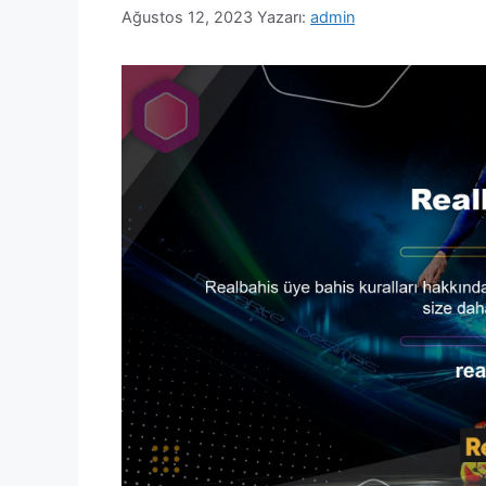
Ağustos 12, 2023
Yazarı:
admin