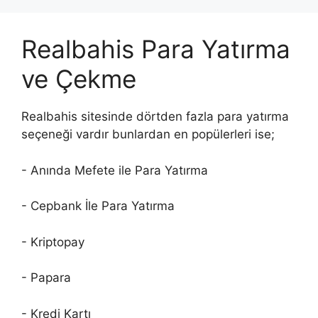
Realbahis Para Yatırma
ve Çekme
Realbahis sitesinde dörtden fazla para yatırma
seçeneği vardır bunlardan en popülerleri ise;
- Anında Mefete ile Para Yatırma
- Cepbank İle Para Yatırma
- Kriptopay
- Papara
- Kredi Kartı