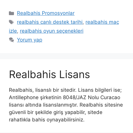
Kategoriler
Realbahis Promosyonlar
Etiketler
realbahis canlı destek tarihi
,
realbahis maç
izle
,
realbahis oyun seçenekleri
Yorum yap
Realbahis Lisans
Realbahis, lisanslı bir sitedir. Lisans bilgileri ise;
Antillephone şirketinin 8048/JAZ Nolu Curacao
lisansı altında lisanslanmıştır. Realbahis sitesine
güvenli bir şekilde giriş yapabilir, sitede
rahatlıkla bahis oynayabilirsiniz.