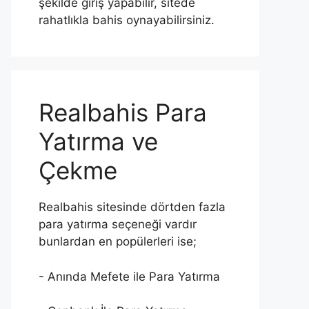
şekilde giriş yapabilir, sitede
rahatlıkla bahis oynayabilirsiniz.
Realbahis Para
Yatırma ve
Çekme
Realbahis sitesinde dörtden fazla
para yatırma seçeneği vardır
bunlardan en popülerleri ise;
- Anında Mefete ile Para Yatırma