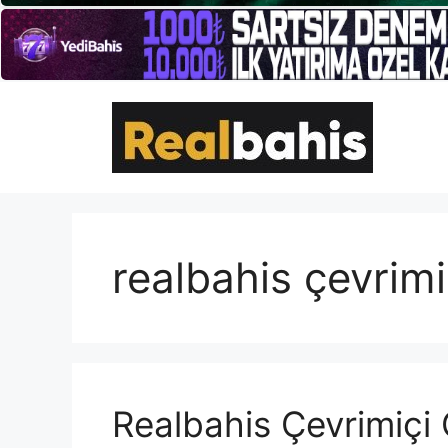
İçeriğe
atla
realbahis çevrimi
Realbahis Çevrimiçi