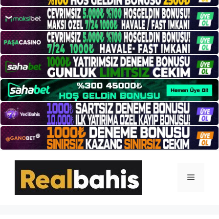
İçeriğe
atla
Menü