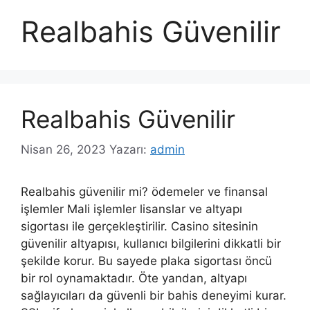
Realbahis Güvenilir
Realbahis Güvenilir
Nisan 26, 2023
Yazarı:
admin
Realbahis güvenilir mi? ödemeler ve finansal
işlemler Mali işlemler lisanslar ve altyapı
sigortası ile gerçekleştirilir. Casino sitesinin
güvenilir altyapısı, kullanıcı bilgilerini dikkatli bir
şekilde korur. Bu sayede plaka sigortası öncü
bir rol oynamaktadır. Öte yandan, altyapı
sağlayıcıları da güvenli bir bahis deneyimi kurar.