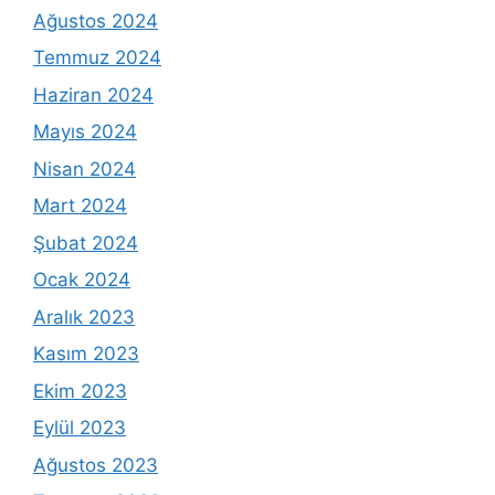
Ağustos 2024
Temmuz 2024
Haziran 2024
Mayıs 2024
Nisan 2024
Mart 2024
Şubat 2024
Ocak 2024
Aralık 2023
Kasım 2023
Ekim 2023
Eylül 2023
Ağustos 2023