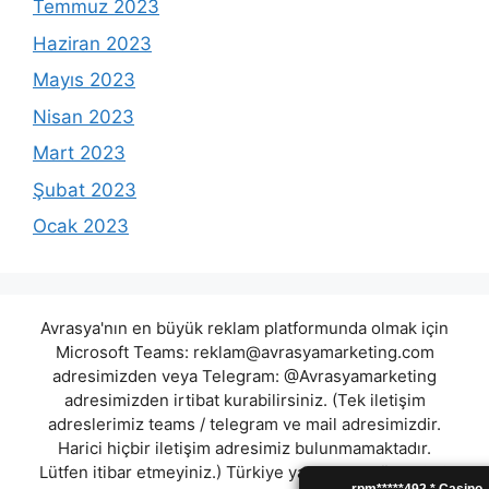
Temmuz 2023
Haziran 2023
Mayıs 2023
Nisan 2023
Mart 2023
Şubat 2023
Ocak 2023
Avrasya'nın en büyük reklam platformunda olmak için
Microsoft Teams:
reklam@avrasyamarketing.com
adresimizden veya Telegram: @Avrasyamarketing
adresimizden irtibat kurabilirsiniz. (Tek iletişim
adreslerimiz teams / telegram ve mail adresimizdir.
Harici hiçbir iletişim adresimiz bulunmamaktadır.
Lütfen itibar etmeyiniz.) Türkiye yasalarına göre 7258