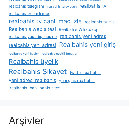
realbahis tv
realbahis telegram
realbahis televizyon
realbahis tv canli maç
realbahis tv canli maç izle
realbahis tv izle
Realbahis web sitesi
Realbahis Whatsapp
realbahis yeni adres
realbahis yasadışı casino
Realbahis yeni giriş
realbahis yeni adresi
realbahis yeni üyeler
realbahis çeşitli fırsatlar
Realbahis üyelik
Realbahis Şikayet
twitter realbahis
yeni adresi realbahis
yeni giris realbahis
realbahis, canlı bahis sitesi
Arşivler