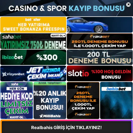
×
Realbahis GİRİŞ İÇİN TIKLAYINIZ!