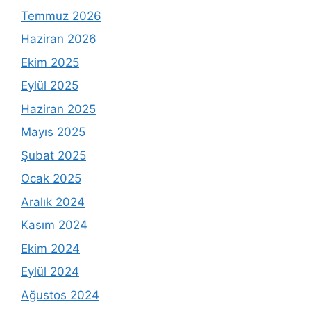
Temmuz 2026
Haziran 2026
Ekim 2025
Eylül 2025
Haziran 2025
Mayıs 2025
Şubat 2025
Ocak 2025
Aralık 2024
Kasım 2024
Ekim 2024
Eylül 2024
Ağustos 2024