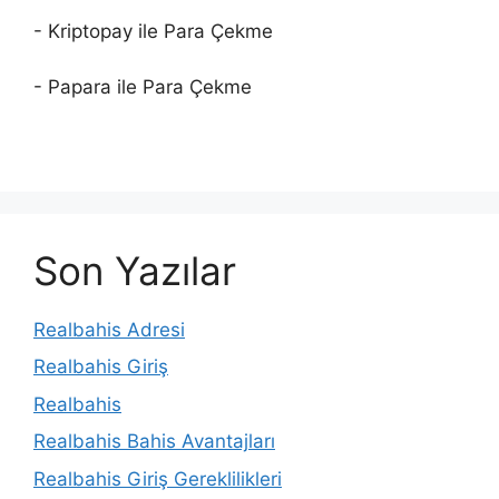
- Kriptopay ile Para Çekme
- Papara ile Para Çekme
Son Yazılar
Realbahis Adresi
Realbahis Giriş
Realbahis
Realbahis Bahis Avantajları
Realbahis Giriş Gereklilikleri