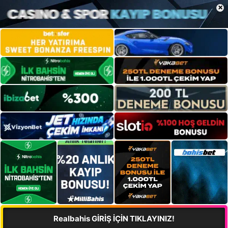
×
Realbahis GİRİŞ İÇİN TIKLAYINIZ!