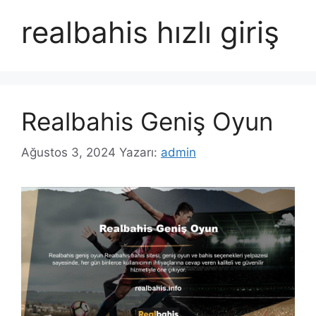
realbahis hızlı giriş
Realbahis Geniş Oyun
Ağustos 3, 2024
Yazarı:
admin