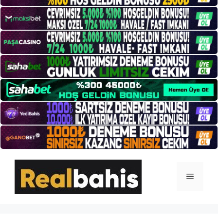
İçeriğe
atla
Menü