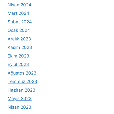
Nisan 2024
Mart 2024
Şubat 2024
Ocak 2024
Aralık 2023
Kasım 2023
Ekim 2023
Eylül 2023
Ağustos 2023
Temmuz 2023
Haziran 2023
Mayıs 2023
Nisan 2023