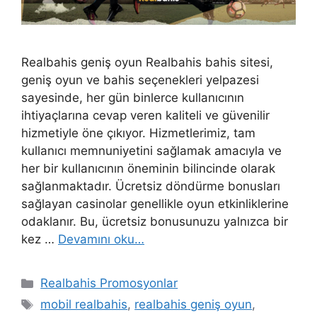
Realbahis geniş oyun Realbahis bahis sitesi,
geniş oyun ve bahis seçenekleri yelpazesi
sayesinde, her gün binlerce kullanıcının
ihtiyaçlarına cevap veren kaliteli ve güvenilir
hizmetiyle öne çıkıyor. Hizmetlerimiz, tam
kullanıcı memnuniyetini sağlamak amacıyla ve
her bir kullanıcının öneminin bilincinde olarak
sağlanmaktadır. Ücretsiz döndürme bonusları
sağlayan casinolar genellikle oyun etkinliklerine
odaklanır. Bu, ücretsiz bonusunuzu yalnızca bir
kez …
Devamını oku…
Kategoriler
Realbahis Promosyonlar
Etiketler
mobil realbahis
,
realbahis geniş oyun
,