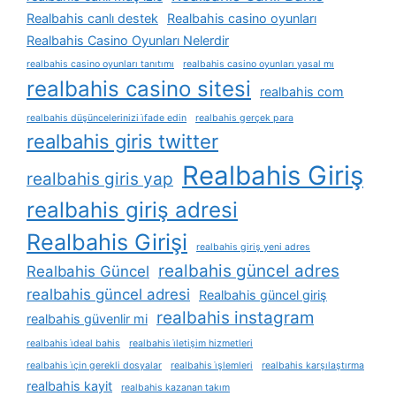
Realbahis canlı destek
Realbahis casino oyunları
Realbahis Casino Oyunları Nelerdir
realbahis casino oyunları tanıtımı
realbahis casino oyunları yasal mı
realbahis casino sitesi
realbahis com
realbahis düşüncelerinizi i̇fade edin
realbahis gerçek para
realbahis giris twitter
Realbahis Giriş
realbahis giris yap
realbahis giriş adresi
Realbahis Girişi
realbahis giriş yeni adres
realbahis güncel adres
Realbahis Güncel
realbahis güncel adresi
Realbahis güncel giriş
realbahis instagram
realbahis güvenlir mi
realbahis i̇deal bahis
realbahis i̇letişim hizmetleri
realbahis i̇çin gerekli dosyalar
realbahis i̇şlemleri
realbahis karşılaştırma
realbahis kayit
realbahis kazanan takım