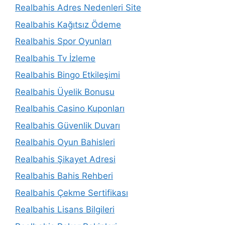
Realbahis Adres Nedenleri Site
Realbahis Kağıtsız Ödeme
Realbahis Spor Oyunları
Realbahis Tv İzleme
Realbahis Bingo Etkileşimi
Realbahis Üyelik Bonusu
Realbahis Casino Kuponları
Realbahis Güvenlik Duvarı
Realbahis Oyun Bahisleri
Realbahis Şikayet Adresi
Realbahis Bahis Rehberi
Realbahis Çekme Sertifikası
Realbahis Lisans Bilgileri