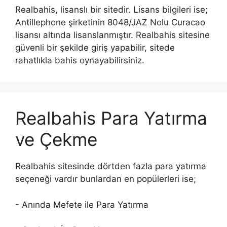
Realbahis, lisanslı bir sitedir. Lisans bilgileri ise;
Antillephone şirketinin 8048/JAZ Nolu Curacao
lisansı altında lisanslanmıştır. Realbahis sitesine
güvenli bir şekilde giriş yapabilir, sitede
rahatlıkla bahis oynayabilirsiniz.
Realbahis Para Yatırma
ve Çekme
Realbahis sitesinde dörtden fazla para yatırma
seçeneği vardır bunlardan en popülerleri ise;
- Anında Mefete ile Para Yatırma