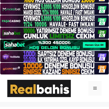
İçeriğe
atla
Menü