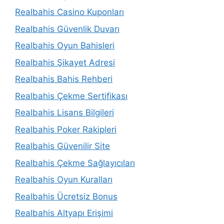
Realbahis Casino Kuponları
Realbahis Güvenlik Duvarı
Realbahis Oyun Bahisleri
Realbahis Şikayet Adresi
Realbahis Bahis Rehberi
Realbahis Çekme Sertifikası
Realbahis Lisans Bilgileri
Realbahis Poker Rakipleri
Realbahis Güvenilir Site
Realbahis Çekme Sağlayıcıları
Realbahis Oyun Kuralları
Realbahis Ücretsiz Bonus
Realbahis Altyapı Erişimi