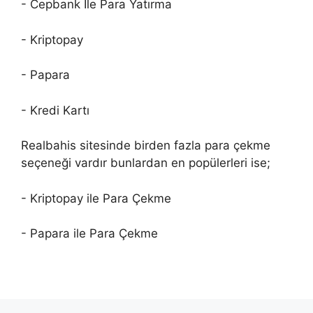
- Cepbank İle Para Yatırma
- Kriptopay
- Papara
- Kredi Kartı
Realbahis sitesinde birden fazla para çekme
seçeneği vardır bunlardan en popülerleri ise;
- Kriptopay ile Para Çekme
- Papara ile Para Çekme