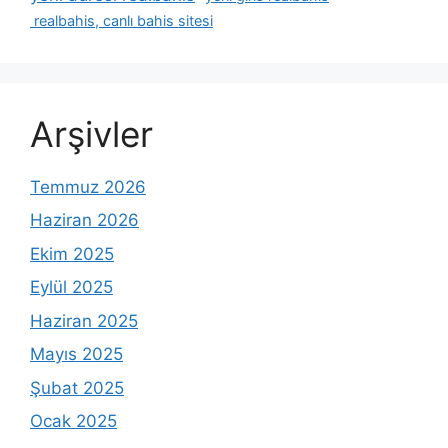
realbahis, canlı bahis sitesi
Arşivler
Temmuz 2026
Haziran 2026
Ekim 2025
Eylül 2025
Haziran 2025
Mayıs 2025
Şubat 2025
Ocak 2025