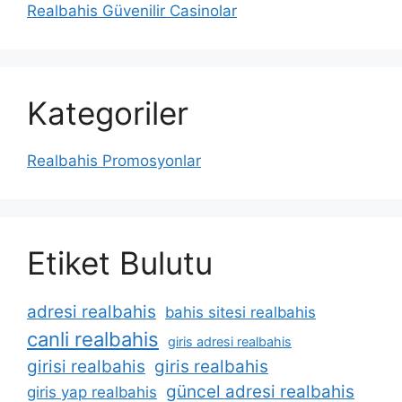
Realbahis Güvenilir Casinolar
Kategoriler
Realbahis Promosyonlar
Etiket Bulutu
adresi realbahis
bahis sitesi realbahis
canli realbahis
giris adresi realbahis
girisi realbahis
giris realbahis
güncel adresi realbahis
giris yap realbahis