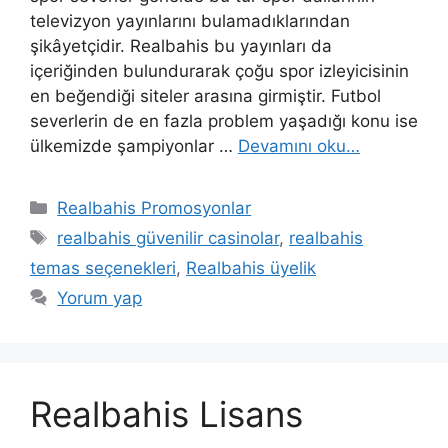
televizyon yayınlarını bulamadıklarından
şikâyetçidir. Realbahis bu yayınları da
içeriğinden bulundurarak çoğu spor izleyicisinin
en beğendiği siteler arasına girmiştir. Futbol
severlerin de en fazla problem yaşadığı konu ise
ülkemizde şampiyonlar …
Devamını oku…
Kategoriler
Realbahis Promosyonlar
Etiketler
realbahis güvenilir casinolar
,
realbahis
temas seçenekleri
,
Realbahis üyelik
Yorum yap
Realbahis Lisans