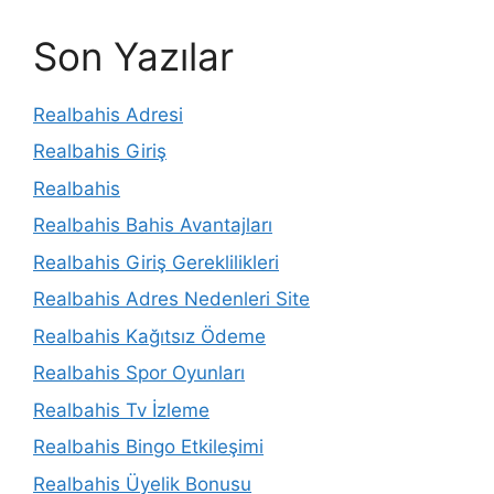
Son Yazılar
Realbahis Adresi
Realbahis Giriş
Realbahis
Realbahis Bahis Avantajları
Realbahis Giriş Gereklilikleri
Realbahis Adres Nedenleri Site
Realbahis Kağıtsız Ödeme
Realbahis Spor Oyunları
Realbahis Tv İzleme
Realbahis Bingo Etkileşimi
Realbahis Üyelik Bonusu