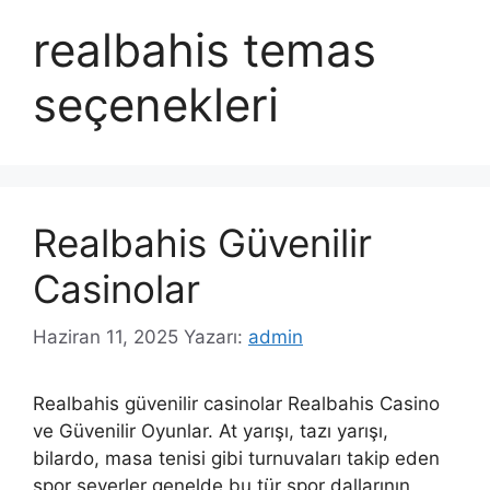
realbahis temas
seçenekleri
Realbahis Güvenilir
Casinolar
Haziran 11, 2025
Yazarı:
admin
Realbahis güvenilir casinolar Realbahis Casino
ve Güvenilir Oyunlar. At yarışı, tazı yarışı,
bilardo, masa tenisi gibi turnuvaları takip eden
spor severler genelde bu tür spor dallarının